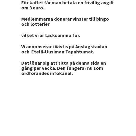
För kaffet får man betala en frivillig avgift
om 3 euro.
Medlemmarna donerar vinster till bingo
och lotterier
vilket vi är tacksamma för.
Vi annonserar i Västis på Anslagstavlan
och Etelä-Uusimaa Tapahtumat.
Det lönar sig att titta på denna sida en
gång per vecka. Den fungerar nu som
ordförandes infokanal.